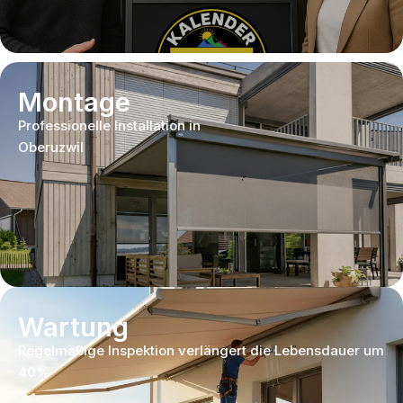
Montage
Professionelle Installation in
Oberuzwil
Wartung
Regelmäßige Inspektion verlängert die Lebensdauer um
40%