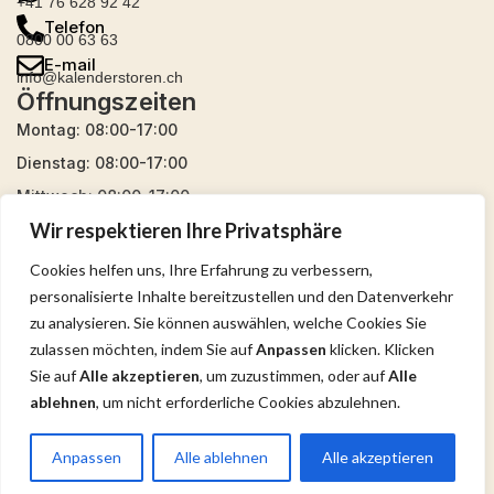
+41 76 628 92 42
Telefon
0800 00 63 63
E-mail
info@kalenderstoren.ch
Öffnungszeiten
Montag: 08:00-17:00
Dienstag: 08:00-17:00
Mittwoch: 08:00-17:00
Wir respektieren Ihre Privatsphäre
Donnerstag: 08:00-17:00
Freitag: 08:00-17:00
Cookies helfen uns, Ihre Erfahrung zu verbessern,
Samstag: 09:00-16:00
personalisierte Inhalte bereitzustellen und den Datenverkehr
zu analysieren. Sie können auswählen, welche Cookies Sie
Sonntag: geschlossen
zulassen möchten, indem Sie auf
Anpassen
klicken. Klicken
Sie auf
Alle akzeptieren
, um zuzustimmen, oder auf
Alle
ablehnen
, um nicht erforderliche Cookies abzulehnen.
Copyright © 2026 Kalender Storen |
Entwickelt von
Admirise
Anpassen
Alle ablehnen
Alle akzeptieren