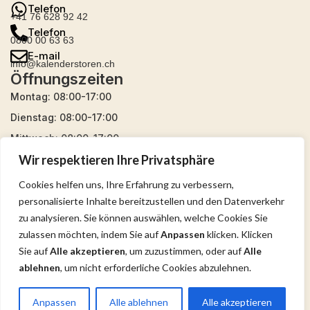
Telefon
+41 76 628 92 42
Telefon
0800 00 63 63
E-mail
info@kalenderstoren.ch
Öffnungszeiten
Montag: 08:00-17:00
Dienstag: 08:00-17:00
Mittwoch: 08:00-17:00
Wir respektieren Ihre Privatsphäre
Donnerstag: 08:00-17:00
Freitag: 08:00-17:00
Cookies helfen uns, Ihre Erfahrung zu verbessern,
Samstag: 09:00-16:00
personalisierte Inhalte bereitzustellen und den Datenverkehr
zu analysieren. Sie können auswählen, welche Cookies Sie
Sonntag: geschlossen
zulassen möchten, indem Sie auf
Anpassen
klicken. Klicken
Sie auf
Alle akzeptieren
, um zuzustimmen, oder auf
Alle
ablehnen
, um nicht erforderliche Cookies abzulehnen.
Copyright © 2026 Kalender Storen |
Entwickelt von
Admirise
Anpassen
Alle ablehnen
Alle akzeptieren